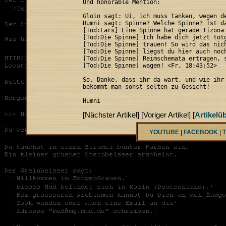
Und honorable Mention: 

Gloin sagt: Ui, ich muss tanken, wegen de
Humni sagt: Spinne? Welche Spinne? Ist da
[Tod:Lars] Eine Spinne hat gerade Tizona 
[Tod:Die Spinne] Ich habe dich jetzt totg
[Tod:Die Spinne] trauen! So wird das nich
[Tod:Die Spinne] liegst du hier auch noch
[Tod:Die Spinne] Reimschemata ertragen, s
[Tod:Die Spinne] wagen! <Fr, 18:43:52>

So. Danke, dass ihr da wart, und wie ihr 
bekommt man sonst selten zu Gesicht!

Humni
[Nächster Artikel] [Voriger Artikel] [
Artikelü
YOUTUBE
|
FACEBOOK
|