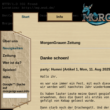
Start
Info
Über uns
MorgenGrauen Zeitung
Neuigkeiten
Zeitung
Danke schoen!
Wer ist da?
party: Humni (Artikel 1, Mon, 11. Aug 2025
Spielen!
Hallo ihr,

Hilfe
es war wie immer ein Fest, mit euch diese
Google™-Suche
wir werden wohl naechstes Jahr wiederkomm
auf
morgengrauen.info
Es haben lauter Leute meine Quest gespiel
erwaehnen, dass die Quest als erstes von 
gefolgt von Kebap geloest wurde.

Dann starb noch der Drachengott. Und der 